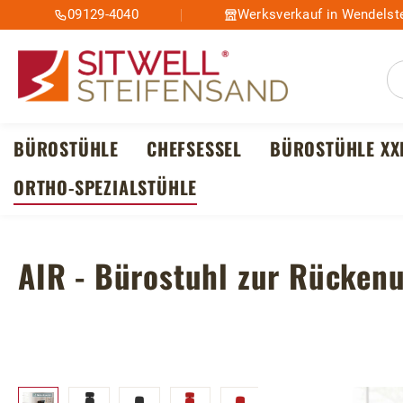
09129-4040
Werksverkauf in Wendelste
m Hauptinhalt springen
Zur Suche springen
Zur Hauptnavigation springen
BÜROSTÜHLE
CHEFSESSEL
BÜROSTÜHLE XX
ORTHO-SPEZIALSTÜHLE
AIR - Bürostuhl zur Rücken
Bildergalerie überspringen