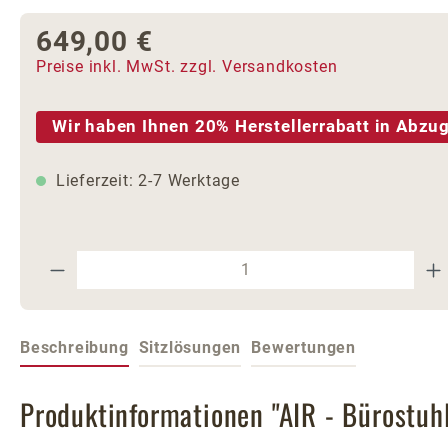
649,00 €
Regulärer Preis:
Preise inkl. MwSt. zzgl. Versandkosten
Wir haben Ihnen 20% Herstellerrabatt in Abzug
Lieferzeit: 2-7 Werktage
Produkt Anzahl: Gib den gewünschte
Beschreibung
Sitzlösungen
Bewertungen
Produktinformationen "AIR - Bürostuh