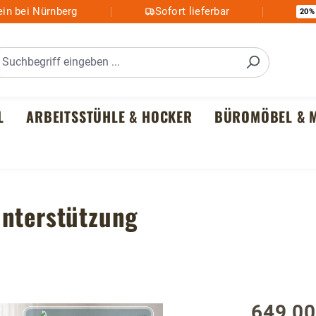
in bei Nürnberg
Sofort lieferbar
20%
L
ARBEITSSTÜHLE & HOCKER
BÜROMÖBEL & M
unterstützung
649,00
Regulärer P