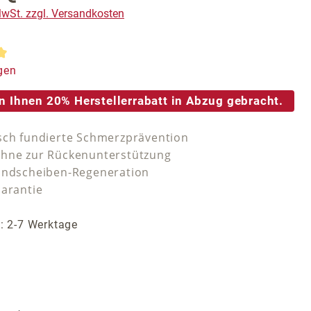
 MwSt. zzgl. Versandkosten
tliche Bewertung von 5 von 5 Sternen
gen
n Ihnen 20% Herstellerrabatt in Abzug gebracht.
sch fundierte Schmerzprävention
hne zur Rückenunterstützung
andscheiben-Regeneration
Garantie
t: 2-7 Werktage