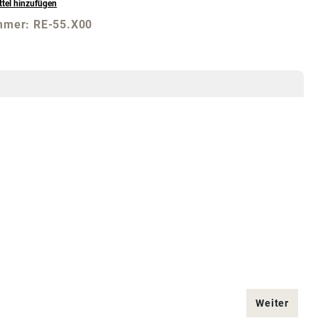
tel hinzufügen
mmer:
RE-55.X00
Weiter