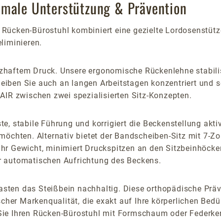
imale Unterstützung & Prävention
ücken-Bürostuhl kombiniert eine gezielte Lordosenstütze 
liminieren.
haftem Druck. Unsere ergonomische Rückenlehne stabilisie
eiben Sie auch an langen Arbeitstagen konzentriert und
AIR zwischen zwei spezialisierten Sitz-Konzepten.
 stabile Führung und korrigiert die Beckenstellung aktiv. E
möchten. Alternativ bietet der Bandscheiben-Sitz mit 7-Z
 Ihr Gewicht, minimiert Druckspitzen an den Sitzbeinhöcker
r automatischen Aufrichtung des Beckens.
tlasten das Steißbein nachhaltig. Diese orthopädische Prä
cher Markenqualität, die exakt auf Ihre körperlichen Bedür
ie Ihren Rücken-Bürostuhl mit Formschaum oder Federkern