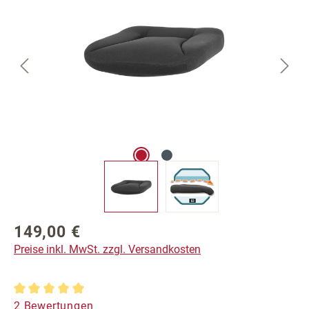
149,00 €
Regulärer Preis:
Preise inkl. MwSt. zzgl. Versandkosten
Durchschnittliche Bewertung von 5 von 5 Sternen
2 Bewertungen