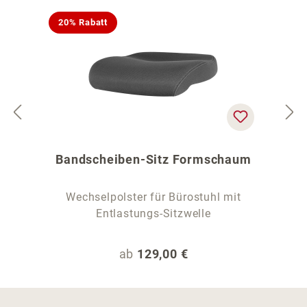
20% Rabatt
Bandscheiben-Sitz Formschaum
Wechselpolster für Bürostuhl mit
Entlastungs-Sitzwelle
Regulärer Preis:
ab
129,00 €