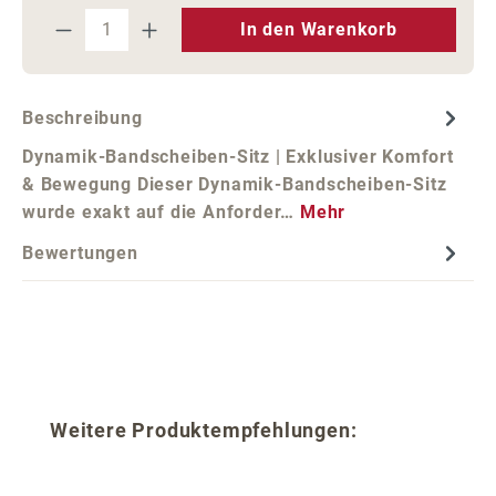
Produkt Anzahl: Gib den gewünschten We
In den Warenkorb
Beschreibung
Dynamik-Bandscheiben-Sitz | Exklusiver Komfort
& Bewegung Dieser Dynamik-Bandscheiben-Sitz
wurde exakt auf die Anforder…
Mehr
Bewertungen
Produktgalerie überspringen
Weitere Produktempfehlungen: