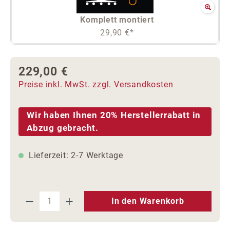
Komplett montiert
29,90 €*
229,00 €
Regulärer Preis:
Preise inkl. MwSt. zzgl. Versandkosten
Wir haben Ihnen 20% Herstellerrabatt in
Abzug gebracht.
Lieferzeit: 2-7 Werktage
Produkt Anzahl: Gib den gewünschten We
In den Warenkorb