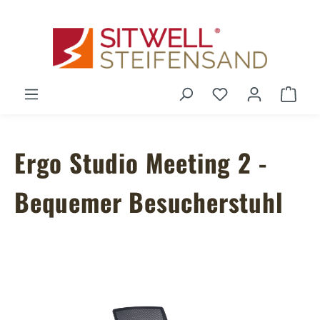
Zum Hauptinhalt springen
Du hast 0 Produ
Ware
Ergo Studio Meeting 2 -
Bequemer Besucherstuhl
Bildergalerie überspringen