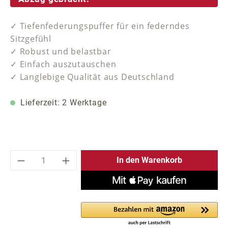
✓ Tiefenfederungspuffer für ein federndes
Sitzgefühl
✓ Robust und belastbar
✓ Einfach auszutauschen
✓ Langlebige Qualität aus Deutschland
Lieferzeit: 2 Werktage
Produkt Anzahl: Gib den gewünschten Wer
In den Warenkorb