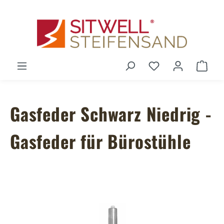
Zum Hauptinhalt springen
Du hast 0 Produ
Ware
Gasfeder Schwarz Niedrig -
Gasfeder für Bürostühle
Bildergalerie überspringen