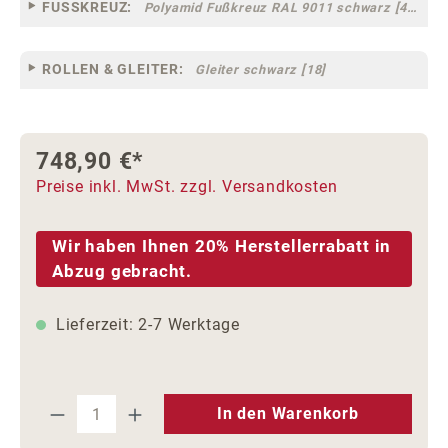
FUSSKREUZ:
Polyamid Fußkreuz RAL 9011 schwarz [44]
ROLLEN & GLEITER:
Gleiter schwarz [18]
748,90 €*
Preise inkl. MwSt. zzgl. Versandkosten
Wir haben Ihnen 20% Herstellerrabatt in
Abzug gebracht.
Lieferzeit: 2-7 Werktage
Produkt Anzahl: Gib den gewünschten We
In den Warenkorb