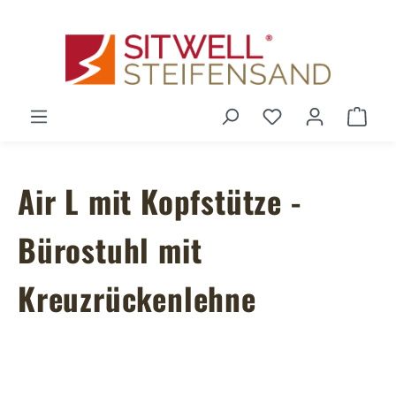
Zum Hauptinhalt springen
Du hast 0 Produ
Ware
Air L mit Kopfstütze -
Bürostuhl mit
Kreuzrückenlehne