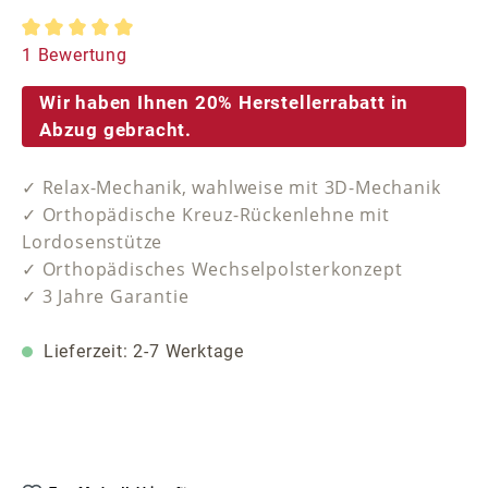
Durchschnittliche Bewertung von 5 von 5 Sternen
1 Bewertung
Wir haben Ihnen 20% Herstellerrabatt in
Abzug gebracht.
✓ Relax-Mechanik, wahlweise mit 3D-Mechanik
✓ Orthopädische Kreuz-Rückenlehne mit
Lordosenstütze
✓ Orthopädisches Wechselpolsterkonzept
✓ 3 Jahre Garantie
Lieferzeit: 2-7 Werktage