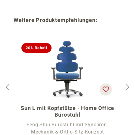
Produktgalerie überspringen
Weitere Produktempfehlungen:
20% Rabatt
Sun L mit Kopfstütze - Home Office
Bürostuhl
Feng-Shui Bürostuhl mit Synchron-
Mechanik & Ortho Sitz-Konzept