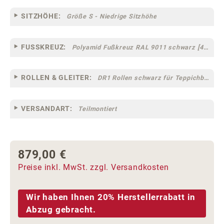
SITZHÖHE:
Größe S - Niedrige Sitzhöhe
FUSSKREUZ:
Polyamid Fußkreuz RAL 9011 schwarz [44]
ROLLEN & GLEITER:
DR1 Rollen schwarz für Teppichböden [10]
VERSANDART:
Teilmontiert
879,00 €
Regulärer Preis:
Preise inkl. MwSt. zzgl. Versandkosten
Wir haben Ihnen 20% Herstellerrabatt in
Abzug gebracht.