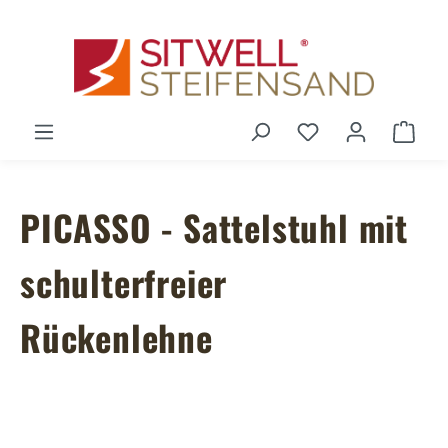
Zum Hauptinhalt springen
Du hast 0 Produ
Ware
PICASSO - Sattelstuhl mit
schulterfreier
Rückenlehne