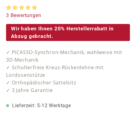
Durchschnittliche Bewertung von 5 von 5 Sternen
3 Bewertungen
Wir haben Ihnen 20% Herstellerrabatt in
Abzug gebracht.
✓ PICASSO-Synchron-Mechanik, wahlweise mit
3D-Mechanik
✓ Schulterfreie Kreuz-Rückenlehne mit
Lordosenstütze
✓ Orthopädischer Sattelsitz
✓ 3 Jahre Garantie
Lieferzeit: 5-12 Werktage