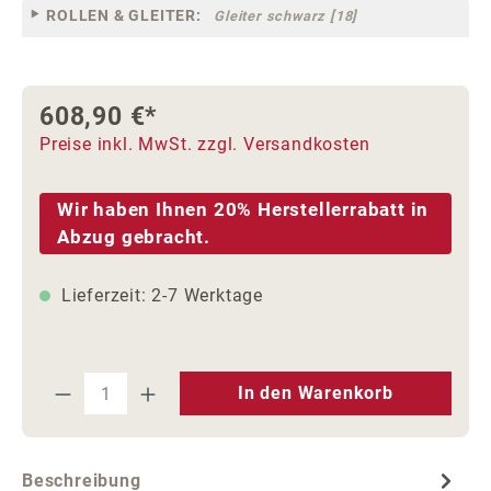
ROLLEN & GLEITER:
Gleiter schwarz [18]
608,90 €*
Preise inkl. MwSt. zzgl. Versandkosten
Wir haben Ihnen 20% Herstellerrabatt in
Abzug gebracht.
Lieferzeit: 2-7 Werktage
Produkt Anzahl: Gib den gewünschten We
In den Warenkorb
Beschreibung