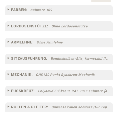
FARBEN:
Schwarz 109
LORDOSENSTÜTZE:
Ohne Lordosenstütze
ARMLEHNE:
Ohne Armlehne
SITZAUSFÜHRUNG:
Bandscheiben-Sitz, formstabil (fest) [94]
MECHANIK:
CHS130 Punkt Synchron-Mechanik
FUSSKREUZ:
Polyamid Fußkreuz RAL 9011 schwarz [46]
ROLLEN & GLEITER:
Universalrollen schwarz (für Teppich- und Hartböden geeignet) [13-41]