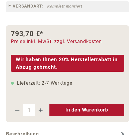
VERSANDART:
Komplett montiert
793,70 €*
Preise inkl. MwSt. zzgl. Versandkosten
Wir haben Ihnen 20% Herstellerrabatt in
Abzug gebracht.
Lieferzeit: 2-7 Werktage
Produkt Anzahl: Gib den gewünschten We
In den Warenkorb
Beschreibung