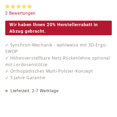
Durchschnittliche Bewertung von 5 von 5 Sternen
2 Bewertungen
Wir haben Ihnen 20% Herstellerrabatt in
Abzug gebracht.
✓ Synchron-Mechanik - wahlweise mit 3D-Ergo-
SWOP
✓ Höhenverstellbare Netz-Rückenlehne optional
mit Lordosenstütze
✓ Orthopädisches Multi-Polster-Konzept
✓ 3 Jahre Garantie
Lieferzeit: 2-7 Werktage