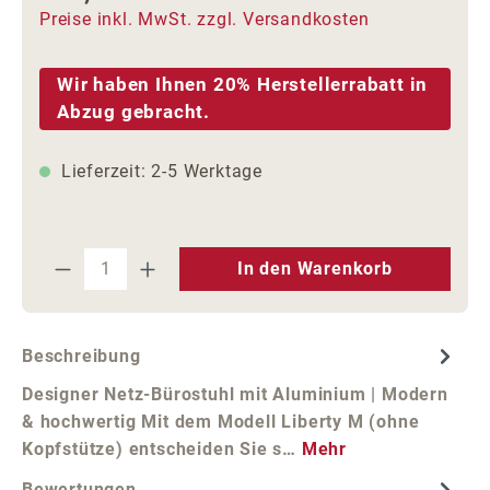
Preise inkl. MwSt. zzgl. Versandkosten
Wir haben Ihnen 20% Herstellerrabatt in
Abzug gebracht.
Lieferzeit: 2-5 Werktage
Produkt Anzahl: Gib den gewünschten We
In den Warenkorb
Beschreibung
Designer Netz-Bürostuhl mit Aluminium | Modern
& hochwertig Mit dem Modell Liberty M (ohne
Kopfstütze) entscheiden Sie s…
Mehr
Bewertungen