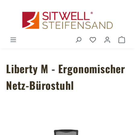
Zum Hauptinhalt springen
Du hast 0 Produ
Ware
Liberty M - Ergonomischer
Netz-Bürostuhl
Bildergalerie überspringen