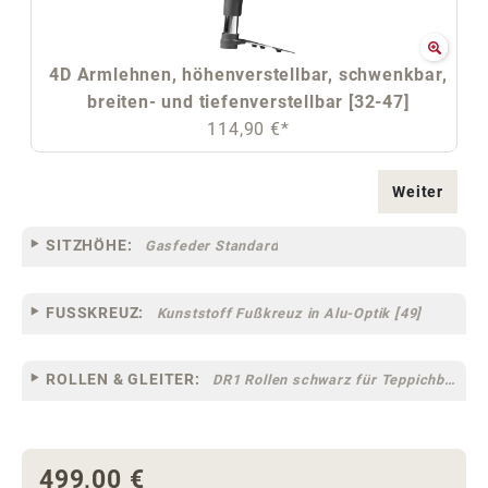
4D Armlehnen, höhenverstellbar, schwenkbar,
breiten- und tiefenverstellbar [32-47]
114,90 €*
Weiter
SITZHÖHE:
Gasfeder Standard
FUSSKREUZ:
Kunststoff Fußkreuz in Alu-Optik [49]
ROLLEN & GLEITER:
DR1 Rollen schwarz für Teppichböden [10]
499,00 €
Regulärer Preis: