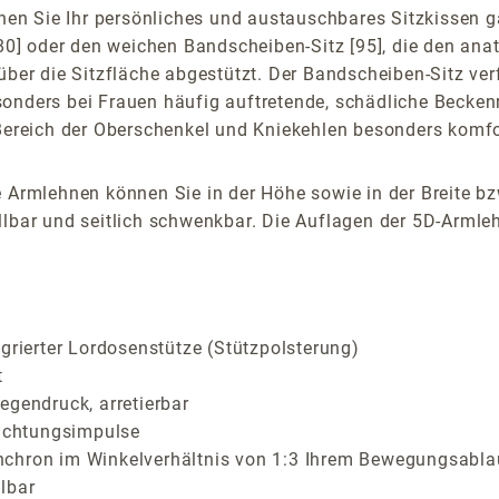
n Sie Ihr persönliches und austauschbares Sitzkissen ga
 [80] oder den weichen Bandscheiben-Sitz [95], die den an
über die Sitzfläche abgestützt. Der Bandscheiben-Sitz verf
sonders bei Frauen häufig auftretende, schädliche Becken
 Bereich der Oberschenkel und Kniekehlen besonders komfor
 Armlehnen können Sie in der Höhe sowie in der Breite bz
lbar und seitlich schwenkbar. Die Auflagen der 5D-Armlehn
grierter Lordosenstütze (Stützpolsterung)
t
egendruck, arretierbar
richtungsimpulse
nchron im Winkelverhältnis von 1:3 Ihrem Bewegungsabla
lbar