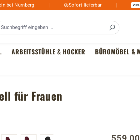
in bei Nürnberg
Sofort lieferbar
20%
L
ARBEITSSTÜHLE & HOCKER
BÜROMÖBEL & M
ell für Frauen
559,00
Regulärer P