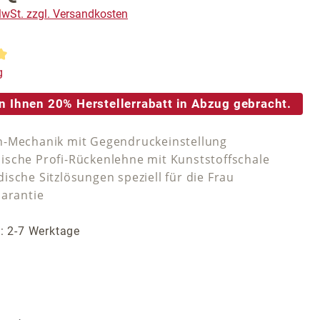
 MwSt. zzgl. Versandkosten
tliche Bewertung von 5 von 5 Sternen
g
n Ihnen 20% Herstellerrabatt in Abzug gebracht.
-Mechanik mit Gegendruckeinstellung
sche Profi-Rückenlehne mit Kunststoffschale
ische Sitzlösungen speziell für die Frau
Garantie
t: 2-7 Werktage