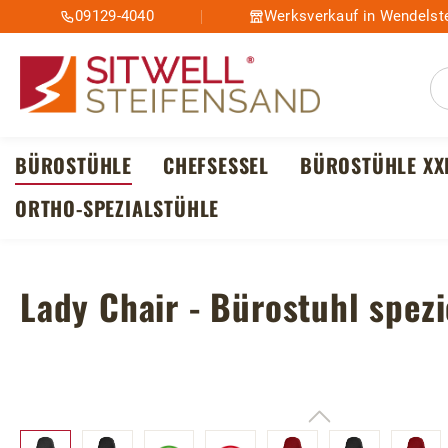
09129-4040
Werksverkauf in Wendelste
m Hauptinhalt springen
Zur Suche springen
Zur Hauptnavigation springen
BÜROSTÜHLE
CHEFSESSEL
BÜROSTÜHLE XX
ORTHO-SPEZIALSTÜHLE
Lady Chair - Bürostuhl spezi
Bildergalerie überspringen