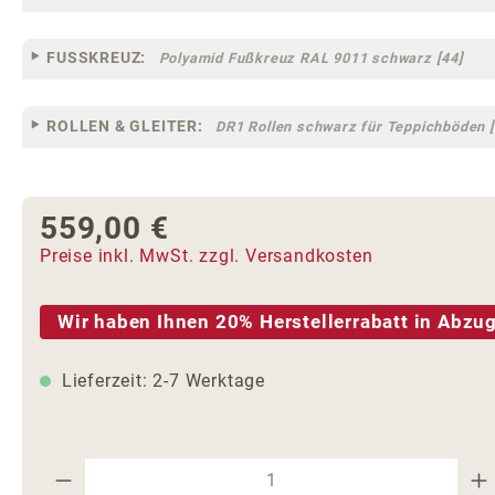
FUSSKREUZ:
Polyamid Fußkreuz RAL 9011 schwarz [44]
ROLLEN & GLEITER:
DR1 Rollen schwarz für Teppichböden [
559,00 €
Regulärer Preis:
Preise inkl. MwSt. zzgl. Versandkosten
Wir haben Ihnen 20% Herstellerrabatt in Abzug
Lieferzeit: 2-7 Werktage
Produkt Anzahl: Gib den gewünschte