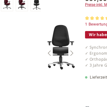
Preise inkl.
Durchschnit
1 Bewertun
Wir habe
✓ Synchron
✓ Ergonomi
✓ Orthopäd
✓ 3 Jahre 
Lieferzei