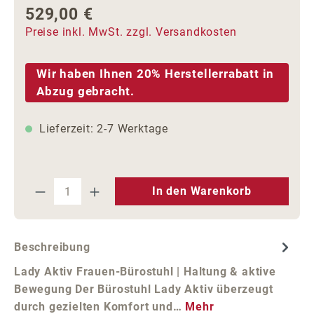
529,00 €
Regulärer Preis:
Preise inkl. MwSt. zzgl. Versandkosten
Wir haben Ihnen 20% Herstellerrabatt in
Abzug gebracht.
Lieferzeit: 2-7 Werktage
Produkt Anzahl: Gib den gewünschten We
In den Warenkorb
Beschreibung
Lady Aktiv Frauen-Bürostuhl | Haltung & aktive
Bewegung Der Bürostuhl Lady Aktiv überzeugt
durch gezielten Komfort und…
Mehr