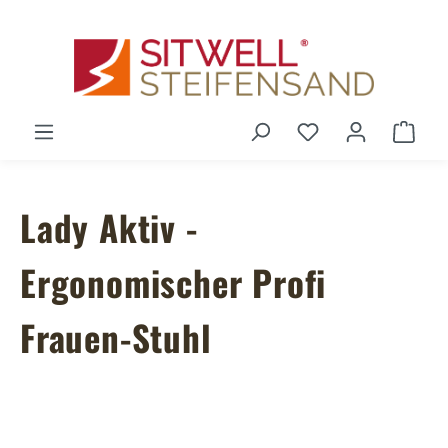
Zum Hauptinhalt springen
Du hast 0 Produ
Ware
Lady Aktiv -
Ergonomischer Profi
Frauen-Stuhl