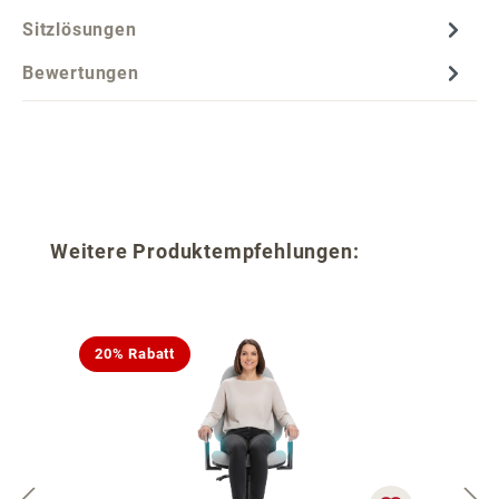
Sitzlösungen
Bewertungen
Produktgalerie überspringen
Weitere Produktempfehlungen:
20% Rabatt