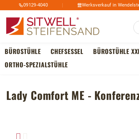
09129-4040
Werksverkauf in Wendelste
m Hauptinhalt springen
Zur Suche springen
Zur Hauptnavigation springen
BÜROSTÜHLE
CHEFSESSEL
BÜROSTÜHLE XX
ORTHO-SPEZIALSTÜHLE
Lady Comfort ME - Konferenz
Bildergalerie überspringen