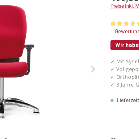
Preise inkl.
Durchschnit
1 Bewertun
Wir habe
✓ Mit Sync
✓ Vollgepo
✓ Orthopäd
✓ 3 Jahre 
Lieferzei