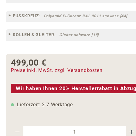
FUSSKREUZ:
Polyamid Fußkreuz RAL 9011 schwarz [44]
ROLLEN & GLEITER:
Gleiter schwarz [18]
499,00 €
Regulärer Preis:
Preise inkl. MwSt. zzgl. Versandkosten
Wir haben Ihnen 20% Herstellerrabatt in Abzug
Lieferzeit: 2-7 Werktage
Produkt Anzahl: Gib den gewünschte