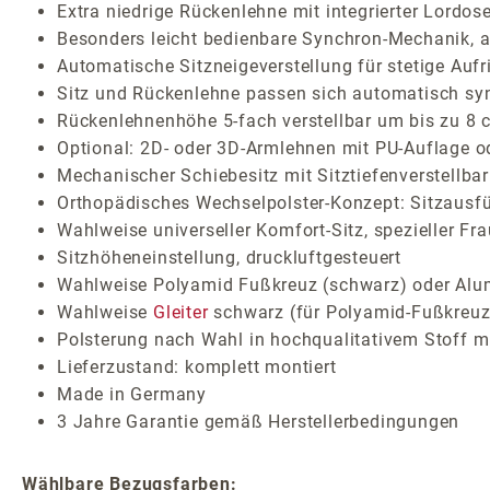
Extra niedrige Rückenlehne mit integrierter Lordos
Besonders leicht bedienbare Synchron-Mechanik, ar
Automatische Sitzneigeverstellung für stetige Auf
Sitz und Rückenlehne passen sich automatisch sy
Rückenlehnenhöhe 5-fach verstellbar um bis zu 8 
Optional: 2D- oder 3D-Armlehnen mit PU-Auflage o
Mechanischer Schiebesitz mit Sitztiefenverstellbar
Orthopädisches Wechselpolster-Konzept: Sitzausf
Wahlweise universeller Komfort-Sitz, spezieller Fr
Sitzhöheneinstellung, druckluftgesteuert
Wahlweise Polyamid Fußkreuz (schwarz) oder Alum
Wahlweise
Gleiter
schwarz (für Polyamid-Fußkreuz
Polsterung nach Wahl in hochqualitativem Stoff mi
Lieferzustand: komplett montiert
Made in Germany
3 Jahre Garantie gemäß Herstellerbedingungen
Wählbare Bezugsfarben: