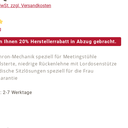
 MwSt. zzgl. Versandkosten
tliche Bewertung von 5 von 5 Sternen
g
n Ihnen 20% Herstellerrabatt in Abzug gebracht.
hron-Mechanik speziell für Meetingstühle
lsterte, niedrige Rückenlehne mit Lordosenstütze
ische Sitzlösungen speziell für die Frau
Garantie
t: 2-7 Werktage