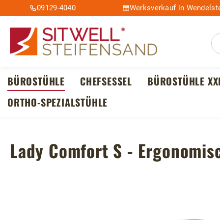
09129-4040
Werksverkauf in Wendelste
m Hauptinhalt springen
Zur Suche springen
Zur Hauptnavigation springen
BÜROSTÜHLE
CHEFSESSEL
BÜROSTÜHLE XX
ORTHO-SPEZIALSTÜHLE
Lady Comfort S - Ergonomisc
Bildergalerie überspringen