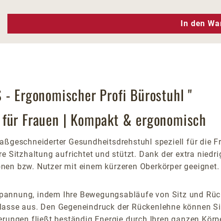
n Wert ein oder benutze die Schaltfläc
In den Wa
 - Ergonomischer Profi Bürostuhl "
 für Frauen | Kompakt & ergonomisch
aßgeschneiderter Gesundheitsdrehstuhl speziell für die F
e Sitzhaltung aufrichtet und stützt. Dank der extra niedr
rsonen bzw. Nutzer mit einem kürzeren Oberkörper geeignet.
pannung, indem Ihre Bewegungsabläufe von Sitz und Rück
klasse aus. Den Gegeneindruck der Rückenlehne können Si
rungen fließt beständig Energie durch Ihren ganzen Körper 