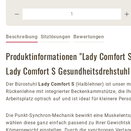
Produkt Anzahl: Gib den gewünschte
Beschreibung
Sitzlösungen
Bewertungen
Produktinformationen "Lady Comfort S
Lady Comfort S Gesundheitsdrehstuhl
Der Bürostuhl
Lady Comfort S
(Halblehner) ist unser m
Rückenlehne mit integrierter Beckenkammstütze, die Ihr
Arbeitsplatz optisch auf und ist ideal für kleinere Pe
Die Punkt-Synchron-Mechanik bewirkt eine Muskelents
wählen diese ganz einfach passend zu Ihrer Gewichts
Körpergewicht einstellen. Durch die synchronen Verlage