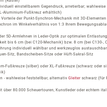
cm (Raster)
viduell einstellbarem Gegendruck, arretierbar; wahlweise 
XL-Aluminium-Fußkreuz erhältlich)
Vorteile der Punkt-Synchron-Mechanik mit 3D-Elementen fü
nchron im Winkelverhältnis von 1:3 Ihrem Bewegungsabla
der 5D-Armlehnen in Leder-Optik zur optimalen Entlastung
arkeit bis 6 cm (bei C120-Mechanik) bzw. 8 cm (bei C130-
ührung individuell wählbar und werkzeuglos austauschbar
auen-Sitz, Bandscheiben-Sitze oder Hüft-Sakral-Sitz
-Fußkreuze (silber) oder XL-Fußkreuze (schwarz oder si
ik)
 - wahlweise feststellbar, alternativ
Gleiter
schwarz (für 
t über 80.000 Scheuertouren, Kunstleder oder echtem ital