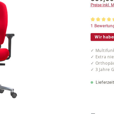
Preise inkl.
Durchschnit
1 Bewertun
Wir habe
✓ Multifun
✓ Extra ni
✓ Orthopäd
✓ 3 Jahre 
Lieferzei