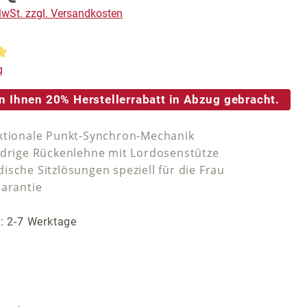
 MwSt. zzgl. Versandkosten
tliche Bewertung von 5 von 5 Sternen
g
n Ihnen 20% Herstellerrabatt in Abzug gebracht.
ktionale Punkt-Synchron-Mechanik
edrige Rückenlehne mit Lordosenstütze
ische Sitzlösungen speziell für die Frau
Garantie
t: 2-7 Werktage