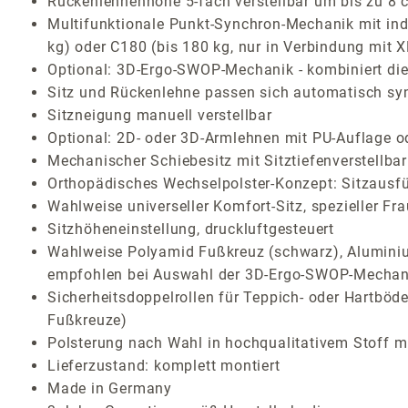
Rückenlehnenhöhe 5-fach verstellbar um bis zu 8 
Multifunktionale Punkt-Synchron-Mechanik mit indi
kg) oder C180 (bis 180 kg, nur in Verbindung mit 
Optional: 3D-Ergo-SWOP-Mechanik - kombiniert die 
Sitz und Rückenlehne passen sich automatisch sy
Sitzneigung manuell verstellbar
Optional: 2D- oder 3D-Armlehnen mit PU-Auflage o
Mechanischer Schiebesitz mit Sitztiefenverstellb
Orthopädisches Wechselpolster-Konzept: Sitzausf
Wahlweise universeller Komfort-Sitz, spezieller Fr
Sitzhöheneinstellung, druckluftgesteuert
Wahlweise Polyamid Fußkreuz (schwarz), Aluminium
empfohlen bei Auswahl der 3D-Ergo-SWOP-Mechan
Sicherheitsdoppelrollen für Teppich- oder Hartböden
Fußkreuze)
Polsterung nach Wahl in hochqualitativem Stoff mi
Lieferzustand: komplett montiert
Made in Germany