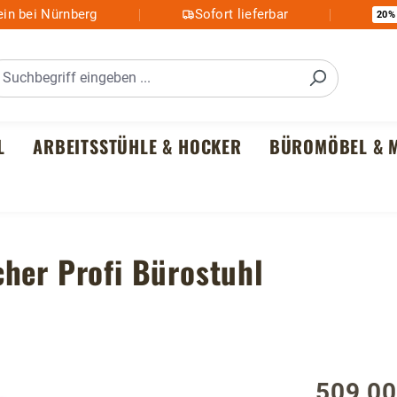
in bei Nürnberg
Sofort lieferbar
20%
L
ARBEITSSTÜHLE & HOCKER
BÜROMÖBEL & M
her Profi Bürostuhl
509,00
Regulärer P