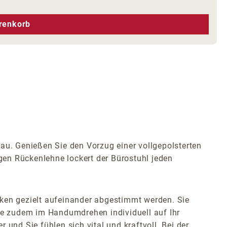
hen um die Anzahl zu erhöhen oder zu r
renkorb
rau. Genießen Sie den Vorzug einer vollgepolsterten
igen Rückenlehne lockert der Bürostuhl jeden
en gezielt aufeinander abgestimmt werden. Sie
e zudem im Handumdrehen individuell auf Ihr
und Sie fühlen sich vital und kraftvoll. Bei der