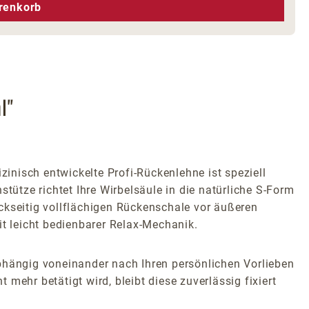
hen um die Anzahl zu erhöhen oder zu r
renkorb
l"
zinisch entwickelte Profi-Rückenlehne ist speziell
tütze richtet Ihre Wirbelsäule in die natürliche S-Form
ckseitig vollflächigen Rückenschale vor äußeren
t leicht bedienbarer Relax-Mechanik.
abhängig voneinander nach Ihren persönlichen Vorlieben
mehr betätigt wird, bleibt diese zuverlässig fixiert