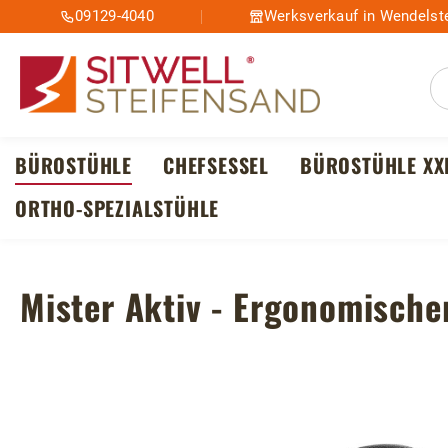
09129-4040
Werksverkauf in Wendelste
m Hauptinhalt springen
Zur Suche springen
Zur Hauptnavigation springen
BÜROSTÜHLE
CHEFSESSEL
BÜROSTÜHLE XX
ORTHO-SPEZIALSTÜHLE
Mister Aktiv - Ergonomische
Bildergalerie überspringen