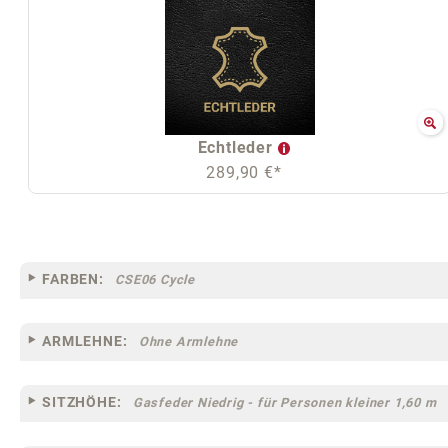
Echtleder
289,90 €*
FARBEN:
CSE06 Cycle
ARMLEHNE:
Ohne Armlehne
SITZHÖHE:
Gasfeder Niedrig - für Personen kleiner 1,60 m