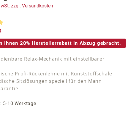
 MwSt. zzgl. Versandkosten
tliche Bewertung von 5 von 5 Sternen
g
n Ihnen 20% Herstellerrabatt in Abzug gebracht.
edienbare Relax-Mechanik mit einstellbarer
sche Profi-Rückenlehne mit Kunststoffschale
ische Sitzlösungen speziell für den Mann
Garantie
t: 5-10 Werktage