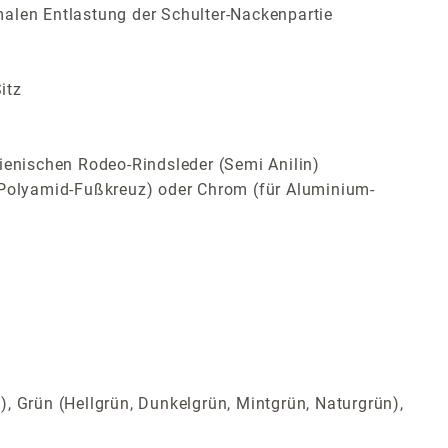
malen Entlastung der Schulter-Nackenpartie
itz
ienischen Rodeo-Rindsleder (Semi Anilin)
ür Polyamid-Fußkreuz) oder Chrom (für Aluminium-
t), Grün (Hellgrün, Dunkelgrün, Mintgrün, Naturgrün),