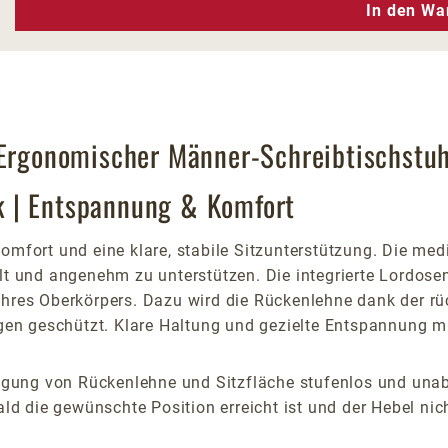
n Wert ein oder benutze die Schaltfläc
In den Wa
 Ergonomischer Männer-Schreibtischstuh
k | Entspannung & Komfort
mfort und eine klare, stabile Sitzunterstützung. Die medi
lt und angenehm zu unterstützen. Die integrierte Lordosens
Ihres Oberkörpers. Dazu wird die Rückenlehne dank der rü
n geschützt. Klare Haltung und gezielte Entspannung mi
Neigung von Rückenlehne und Sitzfläche stufenlos und un
die gewünschte Position erreicht ist und der Hebel nicht 