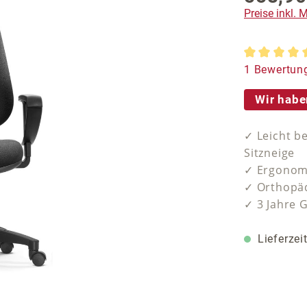
Preise inkl.
Durchschnit
1 Bewertun
Wir habe
✓ Leicht b
Sitzneige
✓ Ergonomi
✓ Orthopäd
✓ 3 Jahre 
Lieferzei