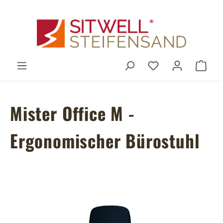
Zum Hauptinhalt springen
Du hast 0 Produ
Ware
Mister Office M -
Ergonomischer Bürostuhl
Bildergalerie überspringen