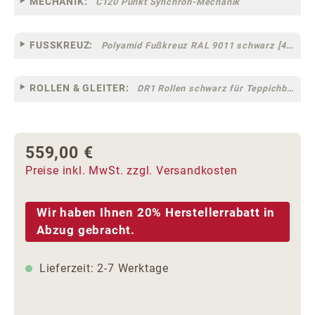
MECHANIK:
C120 Punkt Synchron-Mechanik
FUSSKREUZ:
Polyamid Fußkreuz RAL 9011 schwarz [44]
ROLLEN & GLEITER:
DR1 Rollen schwarz für Teppichböden [10]
559,00 €
Regulärer Preis:
Preise inkl. MwSt. zzgl. Versandkosten
Wir haben Ihnen 20% Herstellerrabatt in
Abzug gebracht.
Lieferzeit: 2-7 Werktage