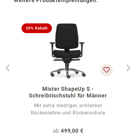
Weitere Produktempfehlungen:
20% Rabatt
Mister ShapeUp S -
Schreibtischstuhl für Männer
Mit extra niedriger, schlanker
Rückenlehne und Rückenschale
Regulärer Preis:
ab
499,00 €