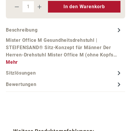
Produkt Anzahl: Gib den gewünschten We
In den Warenkorb
Beschreibung
Mister Office M Gesundheitsdrehstuhl |
STEIFENSAND® Sitz-Konzept für Männer Der
Herren-Drehstuhl Mister Office M (ohne Kopfs…
Mehr
Sitzlösungen
Bewertungen
Produktgalerie überspringen