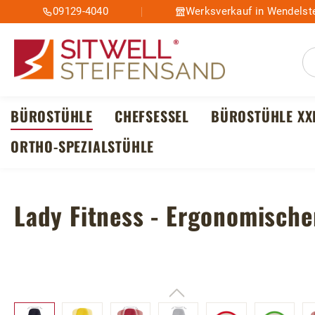
09129-4040
Werksverkauf in Wendelste
m Hauptinhalt springen
Zur Suche springen
Zur Hauptnavigation springen
BÜROSTÜHLE
CHEFSESSEL
BÜROSTÜHLE XX
ORTHO-SPEZIALSTÜHLE
Lady Fitness - Ergonomische
Bildergalerie überspringen