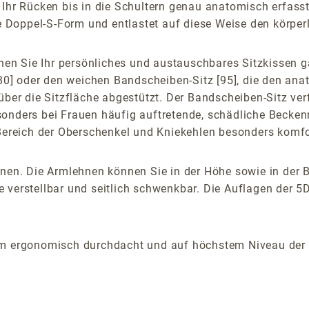
 Ihr Rücken bis in die Schultern genau anatomisch erfasst
he Doppel-S-Form und entlastet auf diese Weise den körpe
n Sie Ihr persönliches und austauschbares Sitzkissen ga
 [80] oder den weichen Bandscheiben-Sitz [95], die den an
über die Sitzfläche abgestützt. Der Bandscheiben-Sitz verf
sonders bei Frauen häufig auftretende, schädliche Becken
 Bereich der Oberschenkel und Kniekehlen besonders komfor
nen. Die Armlehnen können Sie in der Höhe sowie in der Br
 verstellbar und seitlich schwenkbar. Die Auflagen der 5D
um ergonomisch durchdacht und auf höchstem Niveau der d