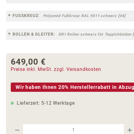
FUSSKREUZ:
Polyamid Fußkreuz RAL 9011 schwarz [44]
ROLLEN & GLEITER:
DR1 Rollen schwarz für Teppichböden [
649,00 €
Regulärer Preis:
Preise inkl. MwSt. zzgl. Versandkosten
Wir haben Ihnen 20% Herstellerrabatt in Abzug
Lieferzeit: 5-12 Werktage
Produkt Anzahl: Gib den gewünschte