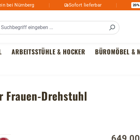
in bei Nürnberg
Sofort lieferbar
20%
L
ARBEITSSTÜHLE & HOCKER
BÜROMÖBEL & M
r Frauen-Drehstuhl
649,00
Regulärer P