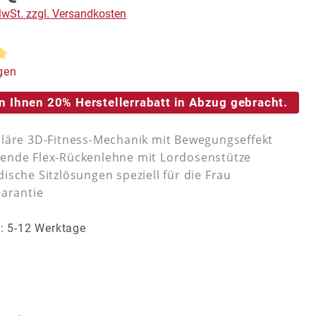
 MwSt. zzgl. Versandkosten
tliche Bewertung von 5 von 5 Sternen
gen
n Ihnen 20% Herstellerrabatt in Abzug gebracht.
läre 3D-Fitness-Mechanik mit Bewegungseffekt
nde Flex-Rückenlehne mit Lordosenstütze
ische Sitzlösungen speziell für die Frau
Garantie
t: 5-12 Werktage