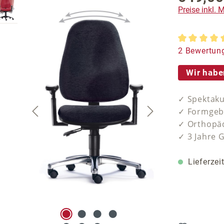
Preise inkl.
Durchschnit
2 Bewertun
Wir habe
✓ Spektaku
✓ Formgebe
✓ Orthopäd
✓ 3 Jahre 
Lieferzei